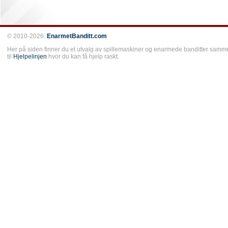
© 2010-2026.
EnarmetBanditt.com
Her på siden finner du et utvalg av spillemaskiner og enarmede banditter samm
til
Hjelpelinjen
hvor du kan få hjelp raskt.