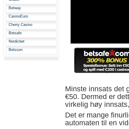
Betway
CasinoEuro
Cherry Casino
Betsafe
Nordicbet
Betsson
Minste innsats det 
€50. Dermed er dett
virkelig høy innsats
Det er mange finurl
automaten til en vi