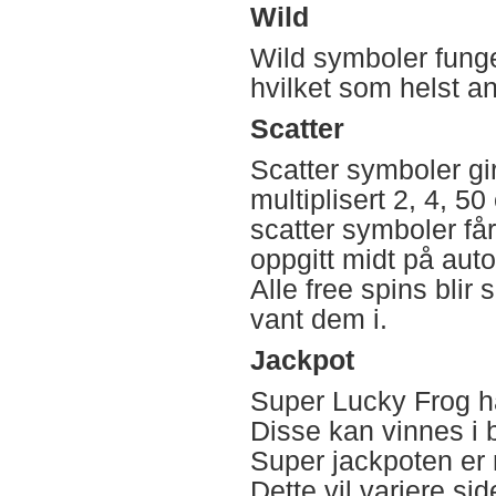
Wild
Wild symboler funger
hvilket som helst an
Scatter
Scatter symboler gir
multiplisert 2, 4, 50
scatter symboler får
oppgitt midt på aut
Alle free spins bli
vant dem i.
Jackpot
Super Lucky Frog ha
Disse kan vinnes i b
Super jackpoten er 
Dette vil variere sid