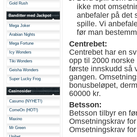
Gold Rush
ikke mot omsetnin
anbefaler på det 
Banditter med Jackpot
spille. Vi anbefale
Mega Joker
før man bestemme
Arabian Nights
Centrebet:
Mega Fortune
Centrebet har en s
Icy Wonders
opp til 2000 norske
Tiki Wonders
første innskudd så vi
Geisha Wonders
gangen. Omsetnings
Super Lucky Frog
bonusbeløpet, derm
Casinosider
60000 kr.
Casumo (NYHET!)
Betsson:
ComeOn (HOT!)
Betsson tilbyr en f
Maxino
Omsetningskrav for
Mr Green
Omsetningskrav for
Unibet