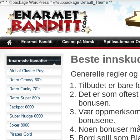
/** * @package WordPress * @subpackage Default_Theme */
Enarmet Banditt
Casino på Norsk
Spilleautomater O
Beste innsku
Enarmede Banditter
Aloha! Cluster Pays
Generelle regler og 
Retro Groovy 60´s
Tilbudet er bare f
Retro Funky 70´s
Det er som oftest
Retro Super 80´s
bonusen.
Jackpot 6000
Vær oppmerksom p
Super Nudge 6000
bonusene.
Joker 8000
Noen bonuser må f
Pirates Gold
Bord spill som Bl